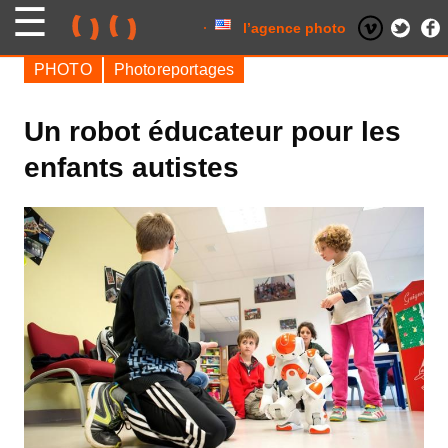
Skip
to
content
l’agence photo
PHOTO
Photoreportages
Un robot éducateur pour les
enfants autistes