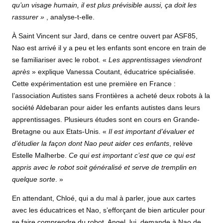
qu’un visage humain, il est plus prévisible aussi, ça doit les
rassurer »
, analyse-t-elle.
À Saint Vincent sur Jard, dans ce centre ouvert par ASF85,
Nao est arrivé il y a peu et les enfants sont encore en train de
se familiariser avec le robot. «
Les apprentissages viendront
après
» explique Vanessa Coutant, éducatrice spécialisée.
Cette expérimentation est une première en France :
l’association Autistes sans Frontières a acheté deux robots à la
société Aldebaran pour aider les enfants autistes dans leurs
apprentissages. Plusieurs études sont en cours en Grande-
Bretagne ou aux Etats-Unis. «
Il est important d’évaluer et
d’étudier la façon dont Nao peut aider ces enfants
, relève
Estelle Malherbe.
Ce qui est important c’est que ce qui est
appris avec le robot soit généralisé et serve de tremplin en
quelque sorte
. »
En attendant, Chloé, qui a du mal à parler, joue aux cartes
avec les éducatrices et Nao, s’efforçant de bien articuler pour
se faire comprendre du robot. Angel, lui, demande à Nao de