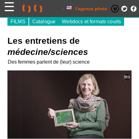
Skip
to
content
l’agence photo
FILMS
Catalogue
Webdocs et formats courts
Les entretiens de
médecine/sciences
Des femmes parlent de (leur) science