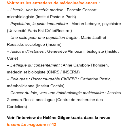
Voir tous les entretiens de médecine/sciences
:
–
Listeria, une bactérie modèle
: Pascale Cossart,
microbiologiste (Institut Pasteur Paris)
–
Psychiatrie, la piste immunitaire
: Marion Leboyer, psychiatre
(Université Paris Est Créteil/Inserm)
–
Une salle pour une population fragile
: Marie Jauffret-
Roustide, sociologue (Inserm)
– Histoire d’histones
: Geneviève Almouzni, biologiste (Institut
Curie)
–
L’éthique du consentement
: Anne Cambon-Thomsen,
médecin et biologiste (CNRS / INSERM)
–
Foie gras : l’incontournable ChREBP
: Catherine Postic,
métabolicienne (Institut Cochin)
–
Cancer du foie, vers une épidémiologie moléculaire
: Jessica
Zucman-Rossi, oncologue (Centre de recherche des
Cordeliers)
Voir l’interview de Hélène Gilgenkrantz dans la revue
Inserm Le magazine
n°42