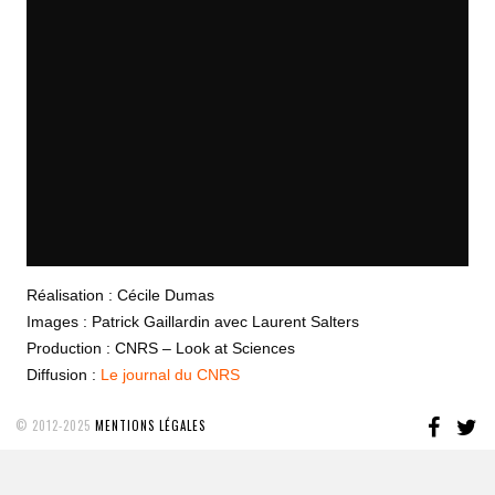
Réalisation : Cécile Dumas
Images : Patrick Gaillardin avec Laurent Salters
Production : CNRS – Look at Sciences
Diffusion :
Le journal du CNRS
FAC
T
© 2012-2025
MENTIONS LÉGALES