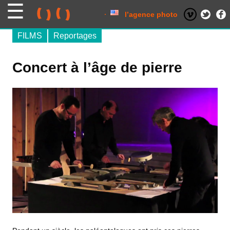
Skip
to
content
l’agence photo
FILMS
Reportages
Concert à l’âge de pierre