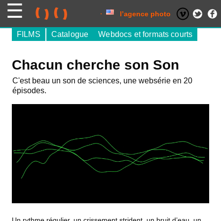
Skip
to
content
l’agence photo
FILMS
Catalogue
Webdocs et formats courts
Chacun cherche son Son
C'est beau un son de sciences, une websérie en 20
épisodes.
Un rythme régulier, un crissement strident, un bruit d’eau, un