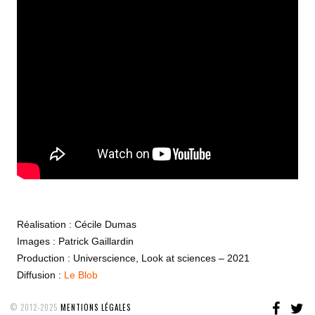
Réalisation : Cécile Dumas
Images : Patrick Gaillardin
Production : Universcience, Look at sciences – 2021
Diffusion :
Le Blob
FAC
T
© 2012-2025
MENTIONS LÉGALES