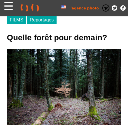
Skip
to
content
l’agence photo
FILMS
Reportages
Quelle forêt pour demain?