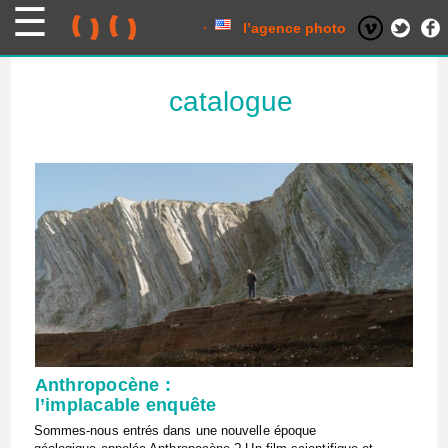
Skip
to
content
l’agence photo
catalogue
Anthropocène :
l’implacable enquête
Sommes-nous entrés dans une nouvelle époque