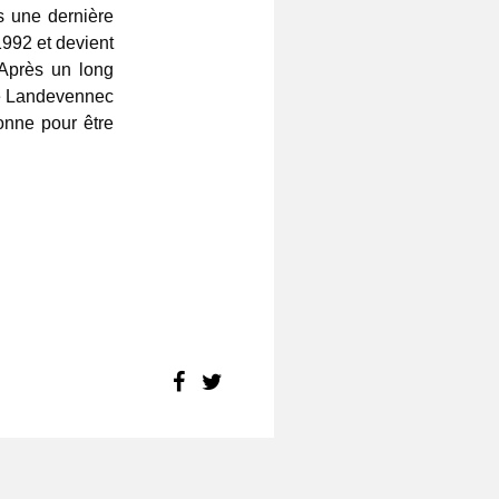
s une dernière
1992 et devient
Après un long
de Landevennec
onne pour être
FACEBOOK
TWITTER