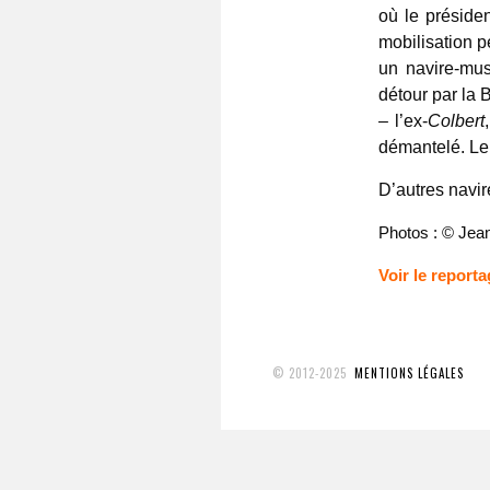
où le préside
mobilisation p
un navire-mu
détour par la
– l’ex-
Colbert
démantelé. Le 
D’autres navir
Photos : © Jea
Voir le report
© 2012-2025
MENTIONS LÉGALES