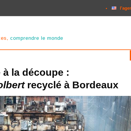
l’age
nces,
comprendre le monde
 à la découpe :
lbert
recyclé à Bordeaux