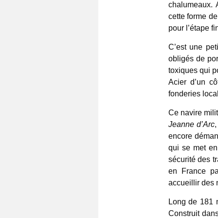
chalumeaux. A
cette forme d
pour l’étape f
C’est une pet
obligés de po
toxiques qui p
Acier d’un cô
fonderies loca
Ce navire mili
Jeanne d’Arc
encore démant
qui se met en
sécurité des tr
en France pa
accueillir des
Long de 181 m
Construit dan