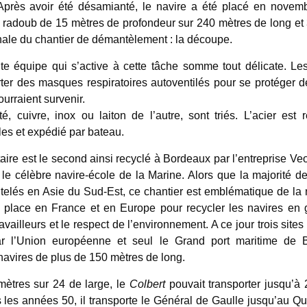
près avoir été désamianté, le navire a été placé en nove
e radoub de 15 mètres de profondeur sur 240 mètres de long et 
inale du chantier de démantèlement : la découpe.
ite équipe qui s’active à cette tâche somme tout délicate. Les
rter des masques respiratoires autoventilés pour se protéger 
ourraient survenir.
té, cuivre, inox ou laiton de l’autre, sont triés. L’acier est
les et expédié par bateau.
taire est le second ainsi recyclé à Bordeaux par l’entreprise Veol
, le célèbre navire-école de la Marine. Alors que la majorité d
elés en Asie du Sud-Est, ce chantier est emblématique de la no
 place en France et en Europe pour recycler les navires en g
availleurs et le respect de l’environnement. A ce jour trois site
r l’Union européenne et seul le Grand port maritime de 
 navires de plus de 150 mètres de long.
ètres sur 24 de large, le
Colbert
pouvait transporter jusqu’
s les années 50, il transporte le Général de Gaulle jusqu’au Q