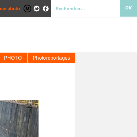
nce photo
PHOTO
Photoreportages