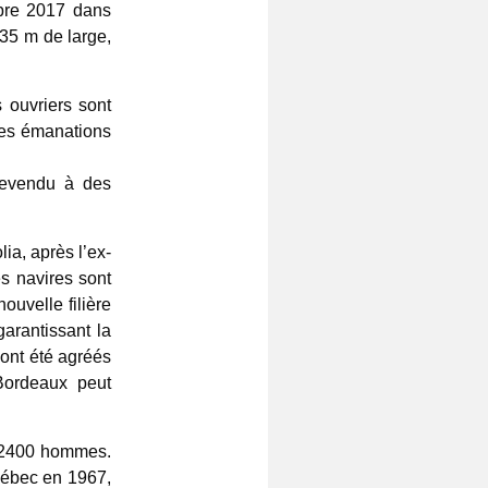
mbre 2017 dans
35 m de large,
 ouvriers sont
des émanations
 revendu à des
ia, après l’ex-
es navires sont
uvelle filière
arantissant la
s ont été agréés
Bordeaux peut
à 2400 hommes.
uébec en 1967,