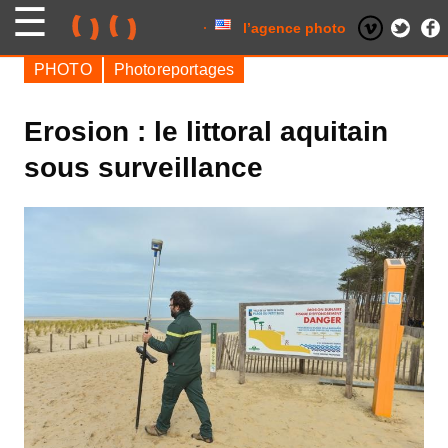
Skip
to
content
l’agence photo
PHOTO
Photoreportages
Erosion : le littoral aquitain
sous surveillance