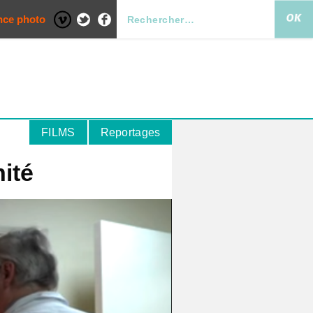
nce photo
FILMS
Reportages
ité