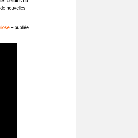
es cellules du
 de nouvelles
riose
– publiée