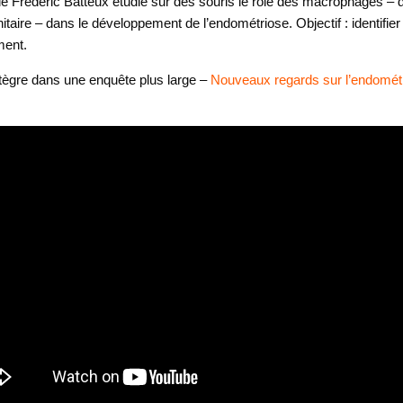
 de Frédéric Batteux étudie sur des souris le rôle des macrophages – d
aire – dans le développement de l’endométriose. Objectif : identifier
ment.
ntègre dans une enquête plus large –
Nouveaux regards sur l’endomét