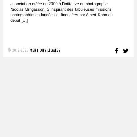
association créée en 2009 à l’initiative du photographe
Nicolas Mingasson. S’inspirant des fabuleuses missions
photographiques lancées et financées par Albert Kahn au
début […]
FACE
TW
© 2012-2025
MENTIONS LÉGALES