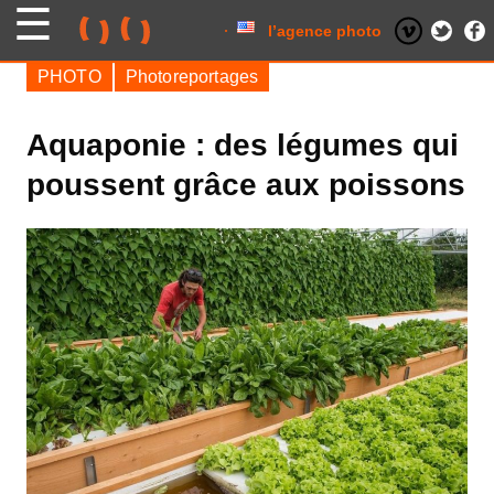
Skip
to
content
l’agence photo
PHOTO
Photoreportages
Aquaponie : des légumes qui
poussent grâce aux poissons