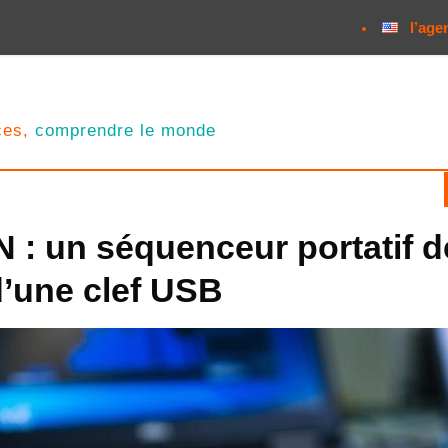
l’age
nces,
comprendre le monde
 : un séquenceur portatif d
 d’une clef USB