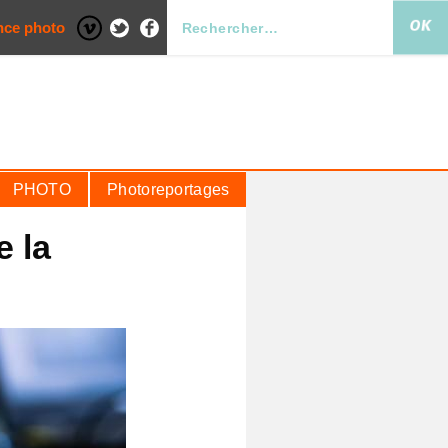
nce photo
PHOTO
Photoreportages
e la