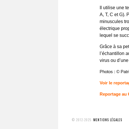
Il utilise une
A, T, C et G).
minuscules tr
électrique pro
lequel se succ
Grâce à sa peti
l’échantillon 
virus ou d’une
Photos : © Patr
Voir le reporta
Reportage au
© 2012-2025
MENTIONS LÉGALES