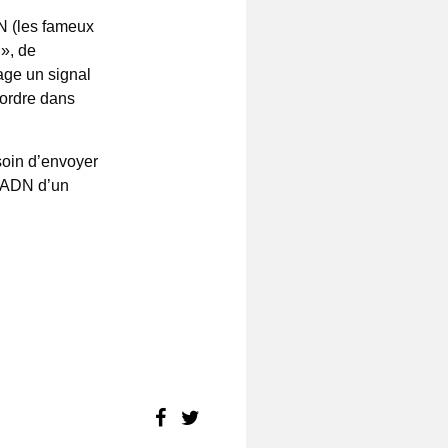
DN (les fameux
 », de
ge un signal
’ordre dans
esoin d’envoyer
l’ADN d’un
FACEBOOK
TWITTER