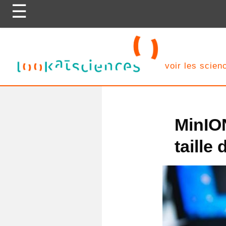
Skip
to
content
voir les scie
MinION
taille