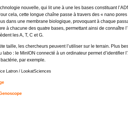
 technologie nouvelle, qui lit une à une les bases constituant l’A
 Pour cela, cette longue chaîne passe à travers des « nano pores
ous dans une membrane biologique, provoquant à chaque passa
pre à chacune des quatre bases, permettant ainsi de connaître l
èdent les A, T, C et G.
te taille, les chercheurs peuvent l’utiliser sur le terrain. Plus b
au labo : le MinION connecté à un ordinateur permet d’identifier 
 bactérie, par exemple.
ice Latron / LookatSciences
ge
 Genoscope