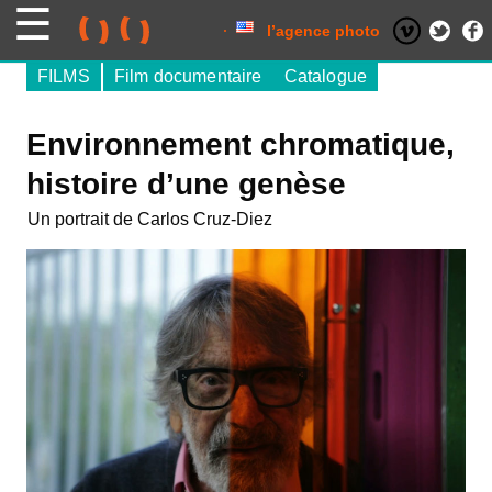
Skip
to
content
l’agence photo
FILMS
Film documentaire
Catalogue
Environnement chromatique,
histoire d’une genèse
Un portrait de Carlos Cruz-Diez