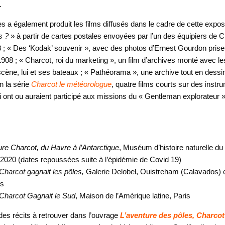
.
s a également produit les films diffusés dans le cadre de cette exposi
s ?
» à partir de cartes postales envoyées par l’un des équipiers de C
; « Des ‘Kodak’ souvenir », avec des photos d’Ernest Gourdon prise
1908 ; « Charcot, roi du marketing », un film d’archives monté avec les
scène, lui et ses bateaux ; « Pathéorama », une archive tout en dessin
n la série
Charcot le météorologue
, quatre films courts sur des instr
ui ont ou auraient participé aux missions du « Gentleman explorateur »
ure Charcot, du Havre à l’Antarctique
, Muséum d’histoire naturelle d
020 (dates repoussées suite à l’épidémie de Covid 19)
harcot gagnait les pôles,
Galerie Delobel, Ouistreham (Calavados) e
rs
harcot Gagnait le Sud
, Maison de l’Amérique latine, Paris
es récits à retrouver dans l’ouvrage
L’aventure des pôles, Charcot