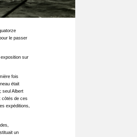
quatorze
 pour le passer
exposition sur
mière fois
neau était
 seul Albert
x côtés de ces
es expéditions,
udes,
tituait un