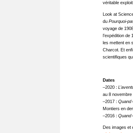
véritable exploit
Look at Science
du
Pourquoi-pa
voyage de 1908 
l’expédition de 
les mettent en 
Charcot. Et enfi
scientifiques q
Dates
–
2020 :
L’avent
au 8 novembre 2
–
2017 :
Quand C
Montiers en de
–
2016 :
Quand C
Des images et d