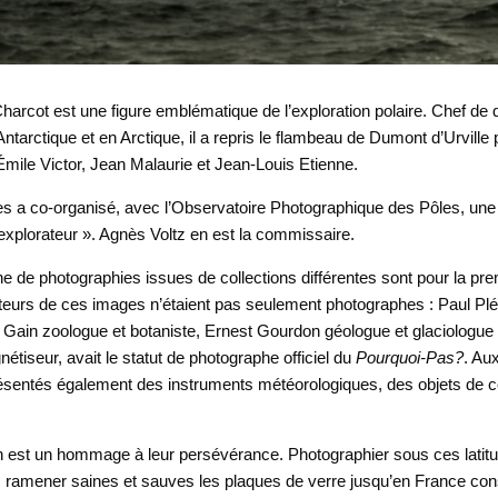
harcot est une figure emblématique de l’exploration polaire. Chef de 
ntarctique et en Arctique, il a repris le flambeau de Dumont d’Urville
Émile Victor, Jean Malaurie et Jean-Louis Etienne.
s a co-organisé, avec l’Observatoire Photographique des Pôles, une 
explorateur ». Agnès Voltz en est la commissaire.
e de photographies issues de collections différentes sont pour la pre
teurs de ces images n’étaient pas seulement photographes : Paul Plé
s Gain zoologue et botaniste, Ernest Gourdon géologue et glaciologue ;
tiseur, avait le statut de photographe officiel du
Pourquoi-Pas?
. Au
ésentés également des instruments météorologiques, des objets de c
n est un hommage à leur persévérance. Photographier sous ces latit
 ramener saines et sauves les plaques de verre jusqu’en France cons