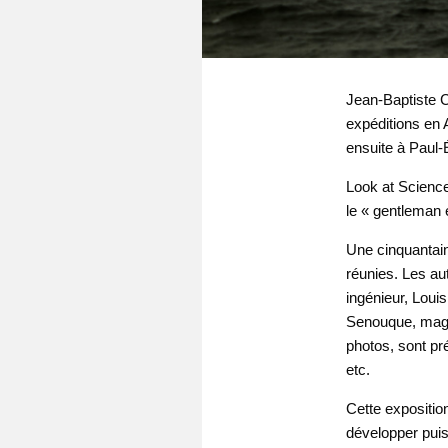
Jean-Baptiste C
expéditions en A
ensuite à Paul-
Look at Science
le « gentleman 
Une cinquantain
réunies. Les au
ingénieur, Loui
Senouque, magné
photos, sont pr
etc.
Cette expositio
développer puis