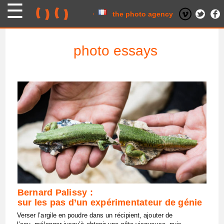
Skip
to
content
the photo agency
photo essays
Bernard Palissy :
sur les pas d’un expérimentateur de génie
Verser l’argile en poudre dans un récipient, ajouter de