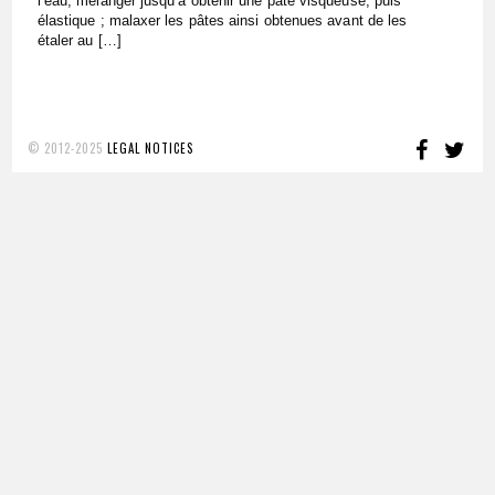
l’eau, mélanger jusqu’à obtenir une pâte visqueuse, puis
élastique ; malaxer les pâtes ainsi obtenues avant de les
étaler au […]
FACE
TW
© 2012-2025
LEGAL NOTICES